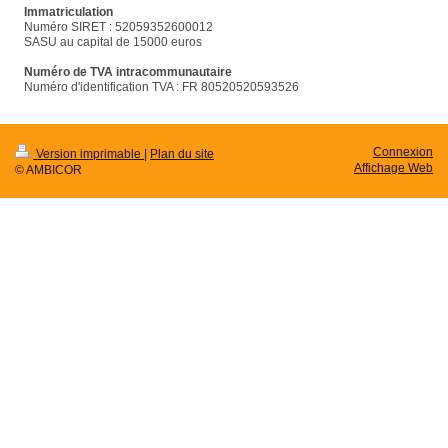
Immatriculation
Numéro SIRET : 52059352600012
SASU au capital de 15000 euros
Numéro de TVA intracommunautaire
Numéro d'identification TVA : FR 80520520593526
Connexion
Version imprimable
|
Plan du site
Affichage Web
© AMBICOR