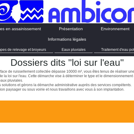
es en assainissement
Présentation
Environnement
Informations légales
pes de relevage et broyeurs
Eaux pluviales
Traitement d'eau po
Dossiers dits ''loi sur l'eau''
rface de ruissellement collectée dépasse 10000 m², vous êtes tenus de réaliser u
de la loi sur l'eau. Cette démarche vise à déterminer le type et le dimensionnement
eaux pluviales.
 solutions et gérons la démarche administrative auprès des services compétents.
on paysager ou sous voirie et nous travaillons avec vous à son implantation.