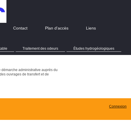
Contact
Plan d'accès
Liens
table
Traitement des odeurs
Études hydrogéologiques
ne démarche administrative auprès du
 des ouvrages de transfert et de
Connexion